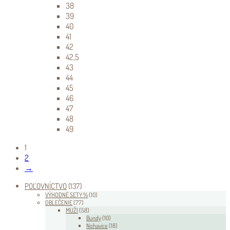
38
39
40
41
42
42,5
43
44
45
46
47
48
49
1
2
→
POĽOVNÍCTVO
(137)
VÝHODNÉ SETY %
(10)
OBLEČENIE
(77)
MUŽI
(58)
Bundy
(10)
Nohavice
(18)