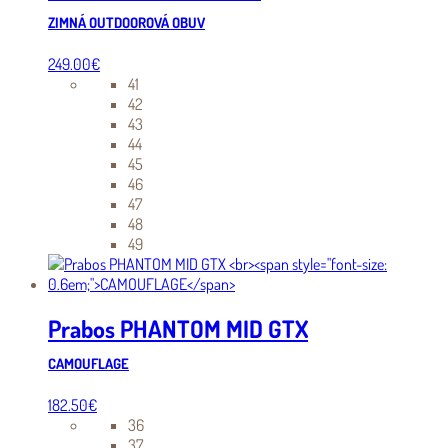
ZIMNÁ OUTDOOROVÁ OBUV
249.00
€
41
42
43
44
45
46
47
48
49
Prabos PHANTOM MID GTX
CAMOUFLAGE
182.50
€
36
37