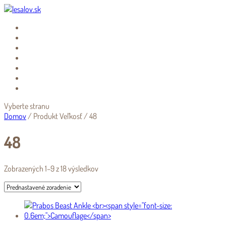
POĽOVNÍCTVO
OUTDOOR
O NÁS
KONTAKT
BLOG
OBCHOD
0.00
€
Vyberte stranu
Domov
/ Produkt Veľkosť / 48
48
Zobrazených 1–9 z 18 výsledkov