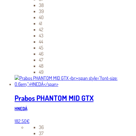
38
39
40
41
42
43
44
45
46
47
48
49
Prabos PHANTOM MID GTX
HNEDÁ
182.50
€
36
37