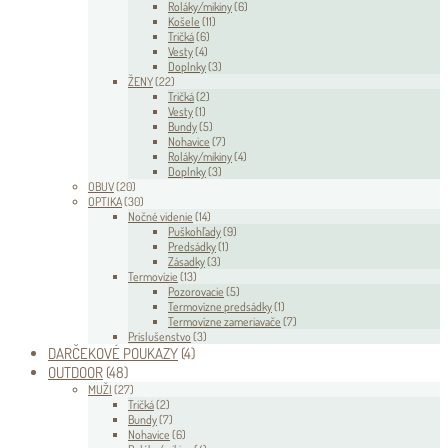
Roláky/mikiny
(6)
Košele
(11)
Tričká
(6)
Vesty
(4)
Doplnky
(3)
ŽENY
(22)
Tričká
(2)
Vesty
(1)
Bundy
(5)
Nohavice
(7)
Roláky/mikiny
(4)
Doplnky
(3)
OBUV
(20)
OPTIKA
(30)
Nočné videnie
(14)
Puškohľady
(9)
Predsádky
(1)
Zásadky
(3)
Termovízie
(13)
Pozorovacie
(5)
Termovízne predsádky
(1)
Termovízne zameriavače
(7)
Príslušenstvo
(3)
DARČEKOVÉ POUKAZY
(4)
OUTDOOR
(48)
MUŽI
(27)
Tričká
(2)
Bundy
(7)
Nohavice
(6)