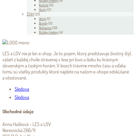
Roláky/mikiny
(4)
Košele
(6)
Vesty
(2)
ŽENY
(21)
Vesty
(1)
Bundy
(6)
Nohavice
(10)
Roláky/mikiny
(4)
LES a LOV nie je len e-shop. Je to pojem, ktorý predstavuje životný štýl,
vášeň z každej chvíle strávenej v lese pri love a lásku ku krásnym
slovenským a českým horám. V lesoch trávime mnoho času a vďaka
tomu sú všetky produkty ktoré nájdete na našom e-shope odskúšané
a otestované.
Sledova
Sledova
Obchodné údaje
Anna Hašková – LES a LOV
Neresnická 266/11