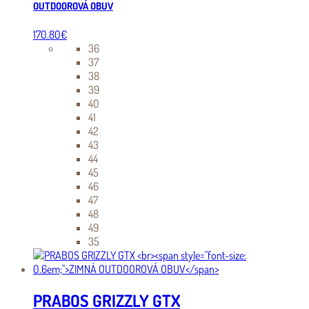
OUTDOOROVÁ OBUV
170.80
€
36
37
38
39
40
41
42
43
44
45
46
47
48
49
35
PRABOS GRIZZLY GTX