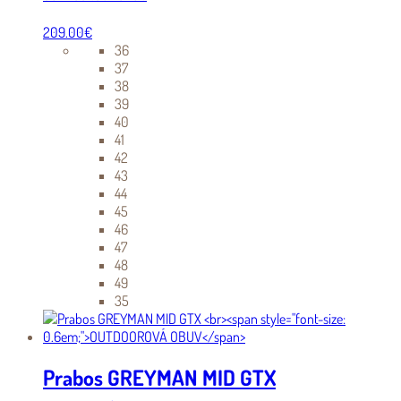
209.00
€
36
37
38
39
40
41
42
43
44
45
46
47
48
49
35
Prabos GREYMAN MID GTX