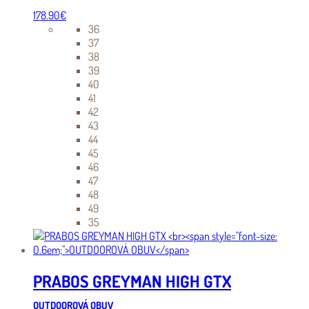
178.90
€
36
37
38
39
40
41
42
43
44
45
46
47
48
49
35
PRABOS GREYMAN HIGH GTX
OUTDOOROVÁ OBUV