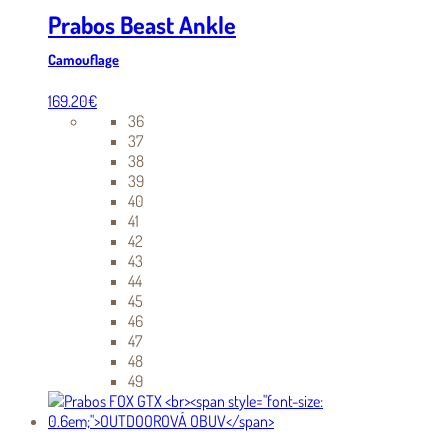
Prabos Beast Ankle
Camouflage
169.20
€
36
37
38
39
40
41
42
43
44
45
46
47
48
49