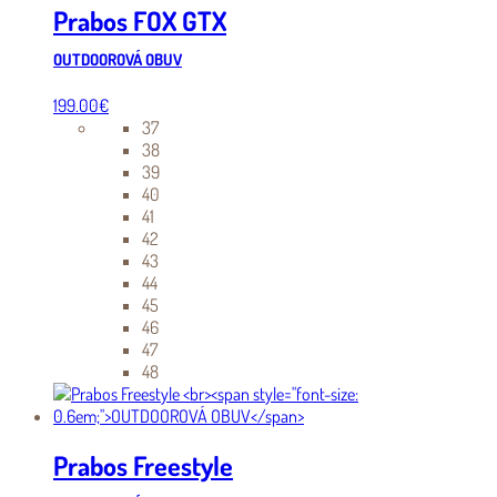
Prabos FOX GTX
OUTDOOROVÁ OBUV
199.00
€
37
38
39
40
41
42
43
44
45
46
47
48
Prabos Freestyle