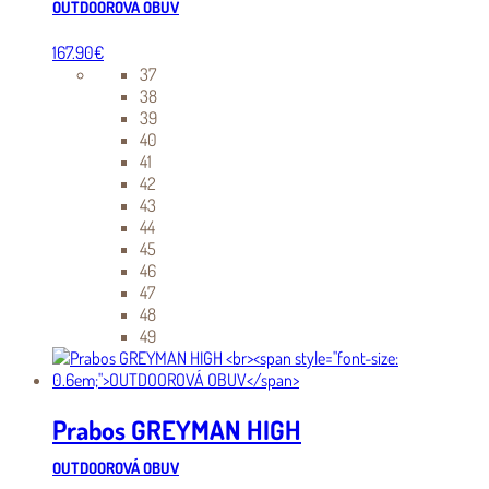
OUTDOOROVÁ OBUV
167.90
€
37
38
39
40
41
42
43
44
45
46
47
48
49
Prabos GREYMAN HIGH
OUTDOOROVÁ OBUV