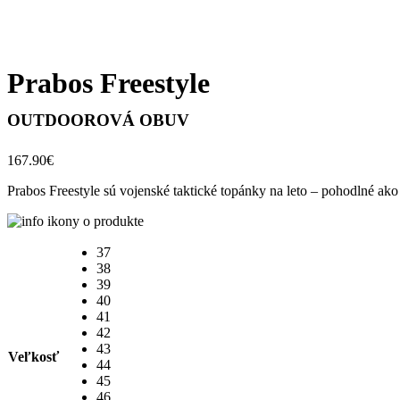
Prabos Freestyle
OUTDOOROVÁ OBUV
167.90
€
Prabos Freestyle sú vojenské taktické topánky na leto – pohodlné ak
37
38
39
40
41
42
43
Veľkosť
44
45
46