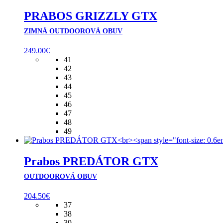
PRABOS GRIZZLY GTX
ZIMNÁ OUTDOOROVÁ OBUV
249.00
€
41
42
43
44
45
46
47
48
49
Prabos PREDÁTOR GTX
OUTDOOROVÁ OBUV
204.50
€
37
38
39