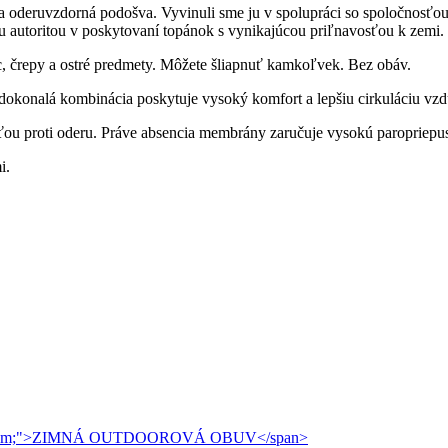
 a oderuvzdorná podošva. Vyvinuli sme ju v spolupráci so spoločnosťou
ou autoritou v poskytovaní topánok s vynikajúcou priľnavosťou k zemi.
ec, črepy a ostré predmety. Môžete šliapnuť kamkoľvek. Bez obáv.
okonalá kombinácia poskytuje vysoký komfort a lepšiu cirkuláciu vz
 proti oderu. Práve absencia membrány zaručuje vysokú paropriepust
i.