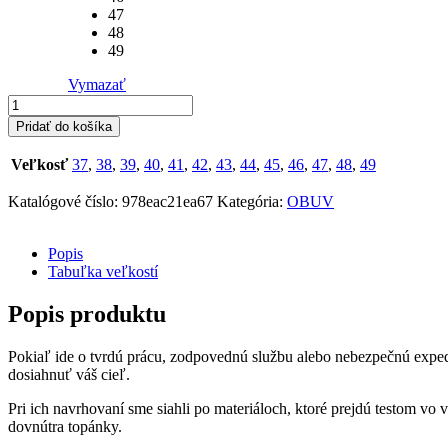
47
48
49
Vymazať
množstvo
Prabos
Pridať do košíka
Freestyle
OUTDOOROVÁ
Veľkosť
37
,
38
,
39
,
40
,
41
,
42
,
43
,
44
,
45
,
46
,
47
,
48
,
49
OBUV
Katalógové číslo:
978eac21ea67
Kategória:
OBUV
Popis
Tabuľka veľkostí
Popis produktu
Pokiaľ ide o tvrdú prácu, zodpovednú službu alebo nebezpečnú expedíc
dosiahnuť váš cieľ.
Pri ich navrhovaní sme siahli po materiáloch, ktoré prejdú testom vo
dovnútra topánky.