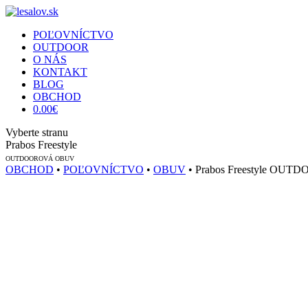
POĽOVNÍCTVO
OUTDOOR
O NÁS
KONTAKT
BLOG
OBCHOD
0.00
€
Vyberte stranu
Prabos Freestyle
OUTDOOROVÁ OBUV
OBCHOD
•
POĽOVNÍCTVO
•
OBUV
• Prabos Freestyle O