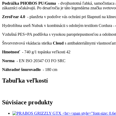
Podrážka PHOBOS PU/Guma
- dvojhustotná ľahká, samočistiaca
zákazníci očakávajú. Po desaťročia je táto legendárna značka svetov
ZeroFear 4.0
- planžeta v podošve vás ochráni pri šliapnutí na klin
Hydrofóbna useň Nubuk v kombinácii s odolným textilom Cordura - d
Vzdušná PES+PA podšívka s vysokou paropriepustnosťou a odolnosťou
Štvorvrstvová vkádacia stielka
Cloud
s antibakteriálnymi vlastnosťam
Hmotnosť
- 740 g/1 topánka veľkosti 42
Norma
- EN ISO 20347 O3 FO SRC
Náhradné šnurovadlo
- 180 cm
Tabuľka veľkostí
Súvisiace produkty