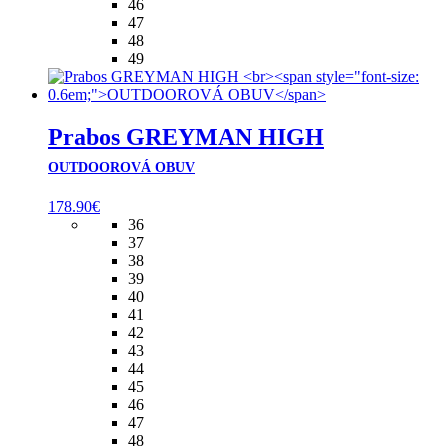
46
47
48
49
Prabos GREYMAN HIGH
OUTDOOROVÁ OBUV
178.90
€
36
37
38
39
40
41
42
43
44
45
46
47
48