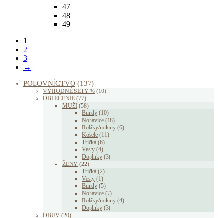
47
48
49
1
2
3
→
POĽOVNÍCTVO
(137)
VÝHODNÉ SETY %
(10)
OBLEČENIE
(77)
MUŽI
(58)
Bundy
(10)
Nohavice
(18)
Roláky/mikiny
(6)
Košele
(11)
Tričká
(6)
Vesty
(4)
Doplnky
(3)
ŽENY
(22)
Tričká
(2)
Vesty
(1)
Bundy
(5)
Nohavice
(7)
Roláky/mikiny
(4)
Doplnky
(3)
OBUV
(20)