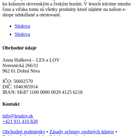
ku krásnym slovenským a českým horám. V lesoch trávime mnoho
času a vďaka tomu sú všetky produkty ktoré nájdete na našom e-
shope odskúšané a otestované.
Sledova
Sledova
Obchodné údaje
Anna Hašková – LES a LOV
Neresnická 266/11
962 61 Dobrá Niva
IČO: 56602570
DIČ: 1046365914
IBAN:
SK87 1100 0000 0029 4125 6218
Kontakt
info@lesalov.sk
+421 911 416 828
Obchodné podmienky
•
Zásady ochrany osobných údajov
•