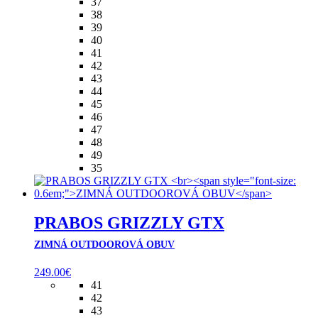
37
38
39
40
41
42
43
44
45
46
47
48
49
35
PRABOS GRIZZLY GTX
ZIMNÁ OUTDOOROVÁ OBUV
249.00
€
41
42
43