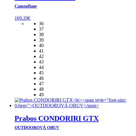
Camouflage
169.20
€
36
37
38
39
40
41
42
43
44
45
46
47
48
49
Prabos CONDORIRI GTX
OUTDOOROVÁ OBUV