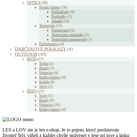
OPTIKA
(30)
Nočné videnie
(14)
Puškohľady
(9)
Predsádky
(1)
Zásadky
(3)
Termovízie
(13)
Pozorovacie
(5)
Termovízne predsádky
(1)
Termovízne zameriavače
(7)
Príslušenstvo
(3)
DARČEKOVÉ POUKAZY
(4)
OUTDOOR
(48)
MUŽI
(27)
Tričká
(2)
Bundy
(7)
Nohavice
(6)
Roláky/mikiny
(4)
Košele
(6)
Vesty
(2)
ŽENY
(21)
Vesty
(1)
Bundy
(6)
Nohavice
(10)
Roláky/mikiny
(4)
LES a LOV nie je len e-shop. Je to pojem, ktorý predstavuje
životný štýl, vášeň z každej chvíle strávenej v lese pri love a lásku