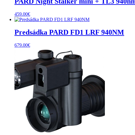
PARD Night Stalker mini + TL3 940n
459.00
€
Predsádka PARD FD1 LRF 940NM
679.00
€