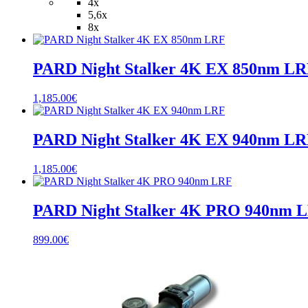
range:
4x
759.60€
5,6x
through
8x
839.60€
PARD Night Stalker 4K EX 850nm L
1,185.00
€
PARD Night Stalker 4K EX 940nm L
1,185.00
€
PARD Night Stalker 4K PRO 940nm 
899.00
€