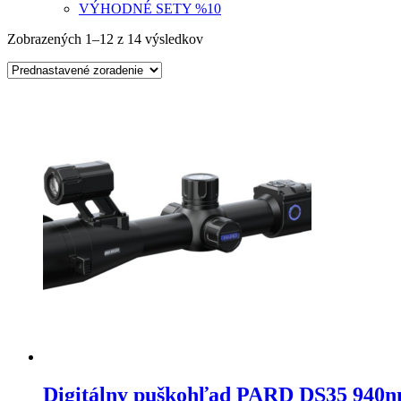
VÝHODNÉ SETY %
10
Zobrazených 1–12 z 14 výsledkov
Digitálny puškohľad PARD DS35 940nm