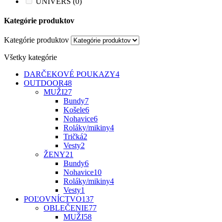
UNIVERS
(0)
Kategórie produktov
Kategórie produktov
Všetky kategórie
DARČEKOVÉ POUKAZY
4
OUTDOOR
48
MUŽI
27
Bundy
7
Košele
6
Nohavice
6
Roláky/mikiny
4
Tričká
2
Vesty
2
ŽENY
21
Bundy
6
Nohavice
10
Roláky/mikiny
4
Vesty
1
POĽOVNÍCTVO
137
OBLEČENIE
77
MUŽI
58