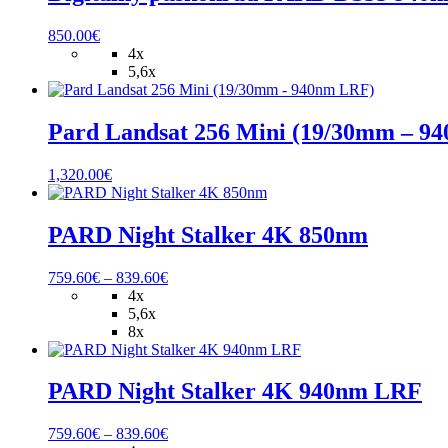
850.00
€
4x
5,6x
Pard Landsat 256 Mini (19/30mm – 9
1,320.00
€
PARD Night Stalker 4K 850nm
Price
759.60
€
–
839.60
€
range:
4x
759.60€
5,6x
through
8x
839.60€
PARD Night Stalker 4K 940nm LRF
Price
759.60
€
–
839.60
€