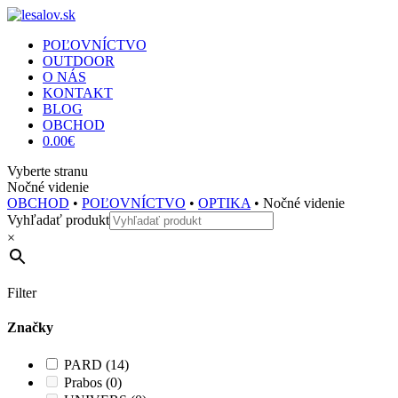
POĽOVNÍCTVO
OUTDOOR
O NÁS
KONTAKT
BLOG
OBCHOD
0.00
€
Vyberte stranu
Nočné videnie
OBCHOD
•
POĽOVNÍCTVO
•
OPTIKA
• Nočné videnie
Vyhľadať produkt
×
Filter
Značky
PARD
(14)
Prabos
(0)