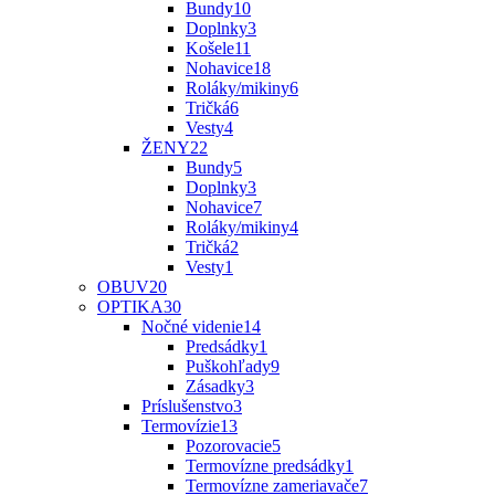
Bundy
10
Doplnky
3
Košele
11
Nohavice
18
Roláky/mikiny
6
Tričká
6
Vesty
4
ŽENY
22
Bundy
5
Doplnky
3
Nohavice
7
Roláky/mikiny
4
Tričká
2
Vesty
1
OBUV
20
OPTIKA
30
Nočné videnie
14
Predsádky
1
Puškohľady
9
Zásadky
3
Príslušenstvo
3
Termovízie
13
Pozorovacie
5
Termovízne predsádky
1
Termovízne zameriavače
7