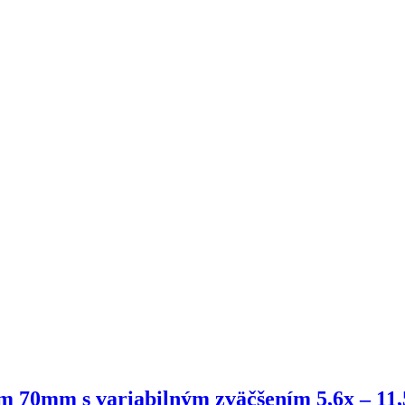
 70mm s variabilným zväčšením 5,6x – 11,