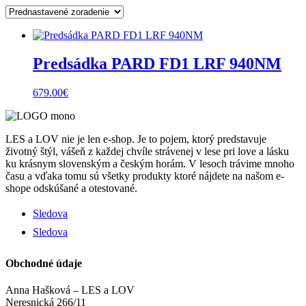
Predsádka PARD FD1 LRF 940NM
679.00
€
LES a LOV nie je len e-shop. Je to pojem, ktorý predstavuje
životný štýl, vášeň z každej chvíle strávenej v lese pri love a lásku
ku krásnym slovenským a českým horám. V lesoch trávime mnoho
času a vďaka tomu sú všetky produkty ktoré nájdete na našom e-
shope odskúšané a otestované.
Sledova
Sledova
Obchodné údaje
Anna Hašková – LES a LOV
Neresnická 266/11