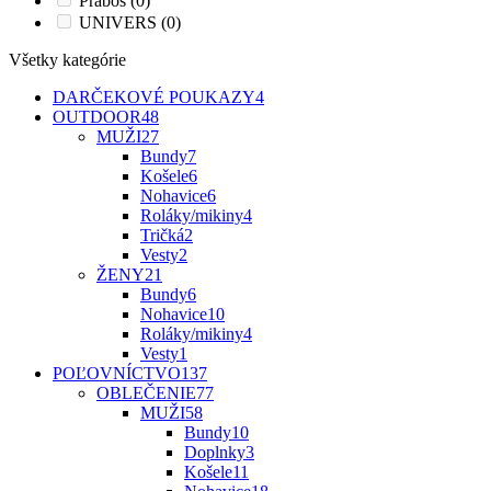
Prabos
(0)
UNIVERS
(0)
Všetky kategórie
DARČEKOVÉ POUKAZY
4
OUTDOOR
48
MUŽI
27
Bundy
7
Košele
6
Nohavice
6
Roláky/mikiny
4
Tričká
2
Vesty
2
ŽENY
21
Bundy
6
Nohavice
10
Roláky/mikiny
4
Vesty
1
POĽOVNÍCTVO
137
OBLEČENIE
77
MUŽI
58
Bundy
10
Doplnky
3
Košele
11