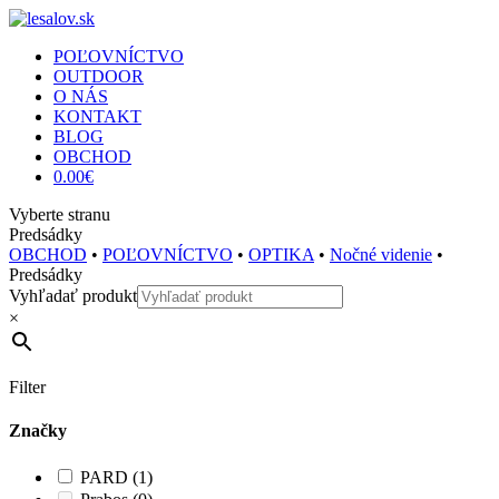
POĽOVNÍCTVO
OUTDOOR
O NÁS
KONTAKT
BLOG
OBCHOD
0.00
€
Vyberte stranu
Predsádky
OBCHOD
•
POĽOVNÍCTVO
•
OPTIKA
•
Nočné videnie
•
Predsádky
Vyhľadať produkt
×
Filter
Značky
PARD
(1)