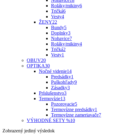
Nohavice
18
Roláky/mikiny
6
Tričká
6
Vesty
4
ŽENY
22
Bundy
5
Doplnky
3
Nohavice
7
Roláky/mikiny
4
Tričká
2
Vesty
1
OBUV
20
OPTIKA
30
Nočné videnie
14
Predsádky
1
Puškohľady
9
Zásadky
3
Príslušenstvo
3
Termovízie
13
Pozorovacie
5
Termovízne predsádky
1
Termovízne zameriavače
7
VÝHODNÉ SETY %
10
Zobrazený jediný výsledok