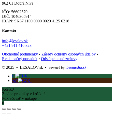
962 61 Dobrá Niva
IČO: 56602570
DIČ: 1046365914
IBAN:
SK87 1100 0000 0029 4125 6218
Kontakt
info@lesalov.sk
+421 911 416 828
Obchodné podmienky
•
Zásady ochrany osobných údajov
•
Reklamačný poriadok
•
Odstúpenie od zmluvy
©️ 2025
•
LESALOV.sk
•
beemedia.sk
powered by:
€
Kč
Košík
0
Žiadne produkty v košíku!
Pokračovať v nákupe
0