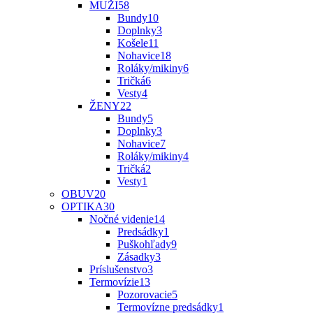
MUŽI
58
Bundy
10
Doplnky
3
Košele
11
Nohavice
18
Roláky/mikiny
6
Tričká
6
Vesty
4
ŽENY
22
Bundy
5
Doplnky
3
Nohavice
7
Roláky/mikiny
4
Tričká
2
Vesty
1
OBUV
20
OPTIKA
30
Nočné videnie
14
Predsádky
1
Puškohľady
9
Zásadky
3
Príslušenstvo
3
Termovízie
13
Pozorovacie
5
Termovízne predsádky
1