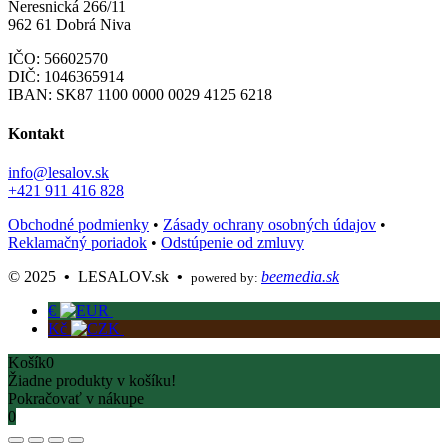
Neresnická 266/11
962 61 Dobrá Niva
IČO: 56602570
DIČ: 1046365914
IBAN:
SK87 1100 0000 0029 4125 6218
Kontakt
info@lesalov.sk
+421 911 416 828
Obchodné podmienky
•
Zásady ochrany osobných údajov
•
Reklamačný poriadok
•
Odstúpenie od zmluvy
©️ 2025
•
LESALOV.sk
•
beemedia.sk
powered by:
€
Kč
Košík
0
Žiadne produkty v košíku!
Pokračovať v nákupe
0