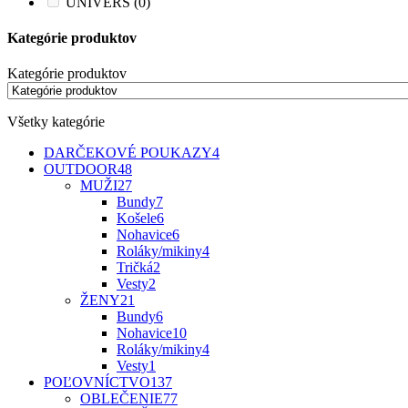
UNIVERS
(0)
Kategórie produktov
Kategórie produktov
Všetky kategórie
DARČEKOVÉ POUKAZY
4
OUTDOOR
48
MUŽI
27
Bundy
7
Košele
6
Nohavice
6
Roláky/mikiny
4
Tričká
2
Vesty
2
ŽENY
21
Bundy
6
Nohavice
10
Roláky/mikiny
4
Vesty
1
POĽOVNÍCTVO
137
OBLEČENIE
77