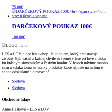
75.00
€
DARČEKOVÝ POUKAZ 100€
100.00
€
LES a LOV nie je len e-shop. Je to pojem, ktorý predstavuje
životný štýl, vášeň z každej chvíle strávenej v lese pri love a lásku
ku krásnym slovenským a českým horám. V lesoch trávime mnoho
času a vďaka tomu sú všetky produkty ktoré nájdete na našom e-
shope odskúšané a otestované.
Sledova
Sledova
Obchodné údaje
Anna Hašková – LES a LOV