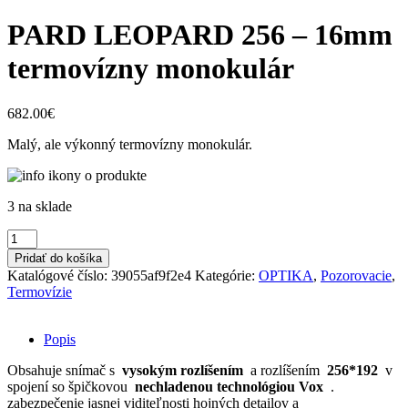
PARD LEOPARD 256 – 16mm
termovízny monokulár
682.00
€
Malý, ale výkonný termovízny monokulár.
3 na sklade
množstvo
PARD
Pridať do košíka
LEOPARD
Katalógové číslo:
39055af9f2e4
Kategórie:
OPTIKA
,
Pozorovacie
,
256
Termovízie
-
16mm
termovízny
Popis
monokulár
Obsahuje snímač s
vysokým rozlíšením
a rozlíšením
256*192
v
spojení so špičkovou
nechladenou technológiou Vox
.
zabezpečenie jasnej viditeľnosti hojných detailov a