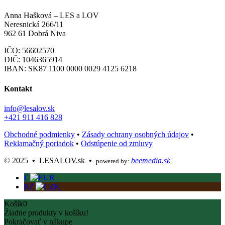
Anna Hašková – LES a LOV
Neresnická 266/11
962 61 Dobrá Niva
IČO: 56602570
DIČ: 1046365914
IBAN:
SK87 1100 0000 0029 4125 6218
Kontakt
info@lesalov.sk
+421 911 416 828
Obchodné podmienky
•
Zásady ochrany osobných údajov
•
Reklamačný poriadok
•
Odstúpenie od zmluvy
©️ 2025
•
LESALOV.sk
•
beemedia.sk
powered by:
€
Kč
Košík
0
Žiadne produkty v košíku!
Pokračovať v nákupe