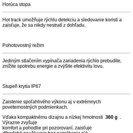
Horúca stopa
Hot track umožňuje rýchlu detekciu a sledovanie koristi a
zaisťuje, že sa nikdy nestratí z dohľadu.
Pohotovostný režim
Jediným stlačením vypínača zariadenia rýchlo prebudíte,
znížite spotrebu energie a zvýšite efektivitu lovu.
Stupeň krytia IP67
Zaistenie spoľahlivého výkonu aj v extrémnych
poveternostných podmienkach.
Vďaka kompaktnému dizajnu a nízkej hmotnosti
360 g
.
Výrazne zvyšuje
komfort a pohodlie pri pozorovaní. zaisťuje