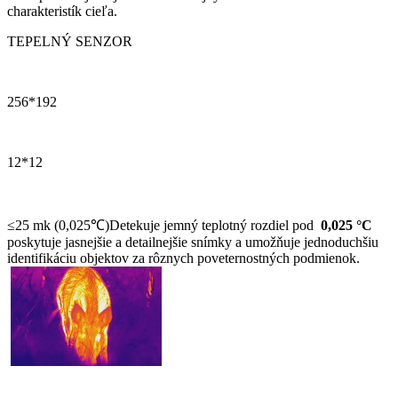
charakteristík cieľa.
TEPELNÝ SENZOR
256*192
12*12
≤25 mk (0,025℃)Detekuje jemný teplotný rozdiel pod
0,025 °C
poskytuje jasnejšie a detailnejšie snímky a umožňuje jednoduchšiu
identifikáciu objektov za rôznych poveternostných podmienok.