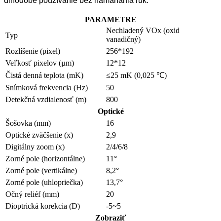
dlhodobé používanie bez namáhania rúk.
PARAMETRE
Nechladený VOx (oxid
Typ
vanadičný)
Rozlíšenie (pixel)
256*192
Veľkosť pixelov (µm)
12*12
Čistá denná teplota (mK)
≤25 mK (0,025 ℃)
Snímková frekvencia (Hz)
50
Detekčná vzdialenosť (m)
800
Optické
Šošovka (mm)
16
Optické zväčšenie (x)
2,9
Digitálny zoom (x)
2/4/6/8
Zorné pole (horizontálne)
11°
Zorné pole (vertikálne)
8,2°
Zorné pole (uhlopriečka)
13,7°
Očný reliéf (mm)
20
Dioptrická korekcia (D)
-5~5
Zobraziť