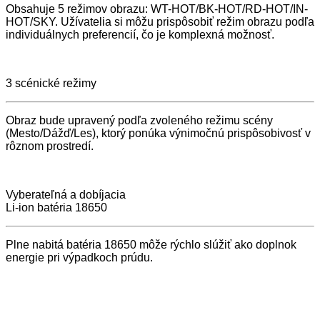
Obsahuje 5 režimov obrazu: WT-HOT/BK-HOT/RD-HOT/IN-
HOT/SKY. Užívatelia si môžu prispôsobiť režim obrazu podľa
individuálnych preferencií, čo je komplexná možnosť.
3 scénické režimy
Obraz bude upravený podľa zvoleného režimu scény
(Mesto/Dážď/Les), ktorý ponúka výnimočnú prispôsobivosť v
rôznom prostredí.
Vyberateľná a dobíjacia
Li-ion batéria 18650
Plne nabitá batéria 18650 môže rýchlo slúžiť ako doplnok
energie pri výpadkoch prúdu.