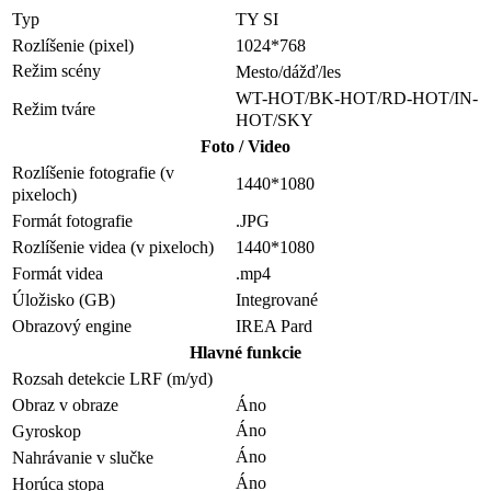
Typ
TY SI
Rozlíšenie (pixel)
1024*768
Režim scény
Mesto/dážď/les
WT-HOT/BK-HOT/RD-HOT/IN-
Režim tváre
HOT/SKY
Foto / Video
Rozlíšenie fotografie (v
1440*1080
pixeloch)
Formát fotografie
.JPG
Rozlíšenie videa (v pixeloch)
1440*1080
Formát videa
.mp4
Úložisko (GB)
Integrované
Obrazový engine
IREA Pard
Hlavné funkcie
Rozsah detekcie LRF (m/yd)
Obraz v obraze
Áno
Áno
Gyroskop
Áno
Nahrávanie v slučke
Áno
Horúca stopa