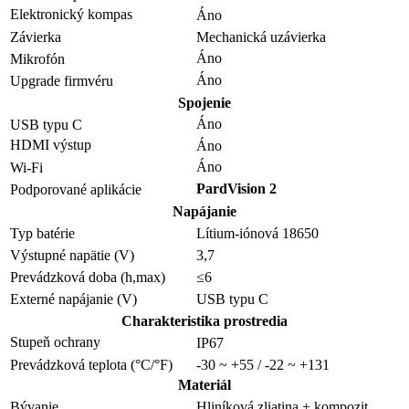
Elektronický kompas
Áno
Závierka
Mechanická uzávierka
Áno
Mikrofón
Áno
Upgrade firmvéru
Spojenie
Áno
USB typu C
HDMI výstup
Áno
Áno
Wi-Fi
PardVision 2
Podporované aplikácie
Napájanie
Typ batérie
Lítium-iónová 18650
Výstupné napätie (V)
3,7
Prevádzková doba (h,max)
≤6
Externé napájanie (V)
USB typu C
Charakteristika prostredia
Stupeň ochrany
IP67
Prevádzková teplota (°C/°F)
-30 ~ +55 / -22 ~ +131
Materiál
Bývanie
Hliníková zliatina + kompozit