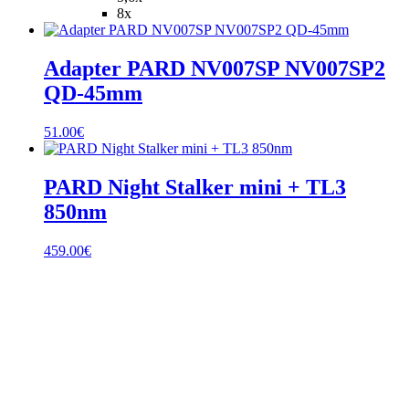
through
8x
839.60€
Adapter PARD NV007SP NV007SP2
QD-45mm
51.00
€
PARD Night Stalker mini + TL3
850nm
459.00
€