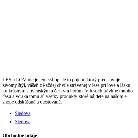
LES a LOV nie je len e-shop. Je to pojem, ktorý predstavuje
životný štýl, vášeň z každej chvíle strávenej v lese pri love a lásku
ku krásnym slovenským a českým horám. V lesoch trávime mnoho
času a vďaka tomu sú všetky produkty ktoré nájdete na našom e-
shope odskúšané a otestované.
Sledova
Sledova
Obchodné údaje