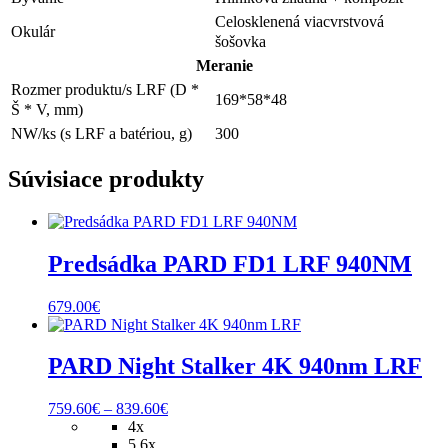
Celosklenená viacvrstvová
Okulár
šošovka
Meranie
Rozmer produktu/s LRF (D *
169*58*48
Š * V, mm)
NW/ks (s LRF a batériou, g)
300
Súvisiace produkty
Predsádka PARD FD1 LRF 940NM
679.00
€
PARD Night Stalker 4K 940nm LRF
Price
759.60
€
–
839.60
€
range:
4x
759.60€
5,6x