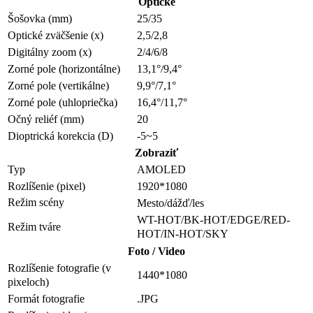
Optické
Šošovka (mm)
25/35
Optické zväčšenie (x)
2,5/2,8
Digitálny zoom (x)
2/4/6/8
Zorné pole (horizontálne)
13,1°/9,4°
Zorné pole (vertikálne)
9,9°/7,1°
Zorné pole (uhlopriečka)
16,4°/11,7°
Očný reliéf (mm)
20
Dioptrická korekcia (D)
-5~5
Zobraziť
Typ
AMOLED
Rozlíšenie (pixel)
1920*1080
Režim scény
Mesto/dážď/les
WT-HOT/BK-HOT/EDGE/RED-
Režim tváre
HOT/IN-HOT/SKY
Foto / Video
Rozlíšenie fotografie (v
1440*1080
pixeloch)
Formát fotografie
.JPG