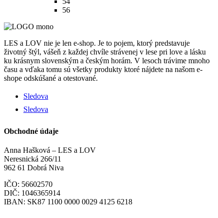
186.89€.
93.50€.
54
56
LES a LOV nie je len e-shop. Je to pojem, ktorý predstavuje
životný štýl, vášeň z každej chvíle strávenej v lese pri love a lásku
ku krásnym slovenským a českým horám. V lesoch trávime mnoho
času a vďaka tomu sú všetky produkty ktoré nájdete na našom e-
shope odskúšané a otestované.
Sledova
Sledova
Obchodné údaje
Anna Hašková – LES a LOV
Neresnická 266/11
962 61 Dobrá Niva
IČO: 56602570
DIČ: 1046365914
IBAN:
SK87 1100 0000 0029 4125 6218