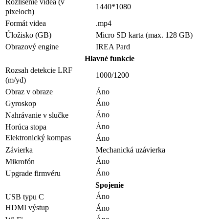
Rozlíšenie videa (v
1440*1080
pixeloch)
Formát videa
.mp4
Úložisko (GB)
Micro SD karta (max. 128 GB)
Obrazový engine
IREA Pard
Hlavné funkcie
Rozsah detekcie LRF
1000/1200
(m/yd)
Obraz v obraze
Áno
Áno
Gyroskop
Áno
Nahrávanie v slučke
Áno
Horúca stopa
Elektronický kompas
Áno
Závierka
Mechanická uzávierka
Áno
Mikrofón
Áno
Upgrade firmvéru
Spojenie
Áno
USB typu C
HDMI výstup
Áno