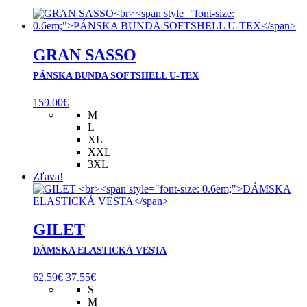
GRAN SASSO
PÁNSKA BUNDA SOFTSHELL U-TEX
159.00
€
M
L
XL
XXL
3XL
Zľava!
GILET
DÁMSKA ELASTICKÁ VESTA
Pôvodná
Aktuálna
62.59
€
37.55
€
cena
cena
S
bola:
je:
M