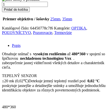
množstvo
PARD
Pridať do košíka
LEOPARD
480
Priemer objektívu / šošovky
25mm
,
35mm
LRF
35mm
Katalógové číslo:
64450778c7f6
Kategórie:
OPTIKA
,
termovízny
POĽOVNÍCTVO
,
Pozorovacie
,
Termovízie
monokulár
Popis
Obsahuje snímač s
vysokým rozlíšením
až
480*360
v spojení so
špičkovou
nechladenou technológiou Vox
.
zabezpečenie jasnej viditeľnosti všetkých detailov a
charakteristík
cieľa.
TEPELNÝ SENZOR
≤20 mk (0,02℃)Detekuje jemný teplotný rozdiel pod
0,02 °C
poskytuje jasnejšie a detailnejšie snímky a umožňuje jednoduchšiu
identifikáciu objektov za rôznych poveternostných podmienok.
480*360