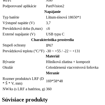
Áno
Wi-Fi
Podporované aplikácie
PardVision2
Napájanie
Typ batérie
Lítium-iónová 18650*1
Výstupné napätie (V)
3,7
Prevádzková doba (h,max)
≤6
Externé napájanie (V)
USB typu C
Charakteristika prostredia
Stupeň ochrany
IP67
Prevádzková teplota (°C/°F)
-30 ~ +55 / -22 ~ +131
Materiál
Bývanie
Hliníková zliatina + kompozit
Celosklenená viacvrstvová šošovka
Okulár
Meranie
Rozmer produktu/s LRF (D
169*58*48
* Š * V, mm)
NW/ks (s LRF a batériou, g)
360
Súvisiace produkty