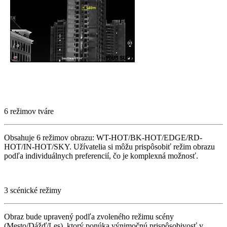
6 režimov tváre
Obsahuje 6 režimov obrazu: WT-HOT/BK-HOT/EDGE/RD-
HOT/IN-HOT/SKY. Užívatelia si môžu prispôsobiť režim obrazu
podľa individuálnych preferencií, čo je komplexná možnosť.
3 scénické režimy
Obraz bude upravený podľa zvoleného režimu scény
(Mesto/Dážď/Les), ktorý ponúka výnimočnú prispôsobivosť v