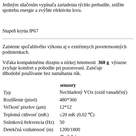
Jediným stlačením vypínača zariadenia rýchlo prebudíte, znížite
spotrebu energie a zvýšite efektivitu lovu.
Stupeň krytia IP67
Zaistenie spoľahlivého výkonu aj v extrémnych poveternostných
podmienkach.
Vďaka kompaktnému dizajnu a nízkej hmotnosti
360 g
výrazne
zvyšuje
komfort a pohodlie pri pozorovaní. Zaisťuje
dlhodobé používanie bez namáhania rúk.
senzory
Nechladený VOx (oxid vanadičný)
Typ
Rozlíšenie (pixel)
480*360
Veľkosť pixelov (µm)
12*12
Teplotná citlivosť (mK)
≤20 mK (0,02 ℃)
Snímková frekvencia (Hz)
50
Detekčná vzdialenosť (m)
1200/1800