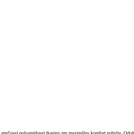
strečovej polyamidovej tkaniny pre maximálny komfort pohybu. Odoln