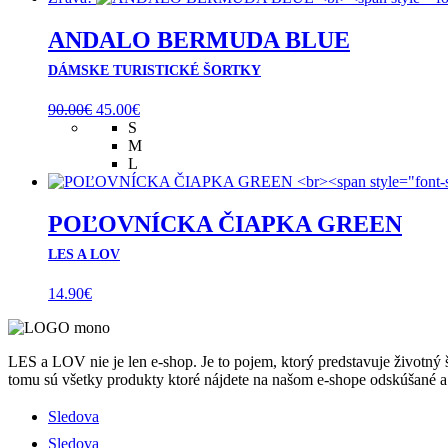
ANDALO BERMUDA BLUE
DÁMSKE TURISTICKÉ ŠORTKY
Pôvodná
Aktuálna
90.00
€
45.00
€
cena
cena
S
bola:
je:
M
90.00€.
45.00€.
L
POĽOVNÍCKA ČIAPKA GREEN
LES A LOV
14.90
€
LES a LOV nie je len e-shop. Je to pojem, ktorý predstavuje životný
tomu sú všetky produkty ktoré nájdete na našom e-shope odskúšané a
Sledova
Sledova