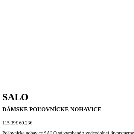
SALO
DÁMSKE POĽOVNÍCKE NOHAVICE
Pôvodná
Aktuálna
115.39
€
69.23
€
cena
cena
Poľovnícke nohavice SALO sú vyrobené z vodeodolnej, štvorsmerne 
bola:
je: