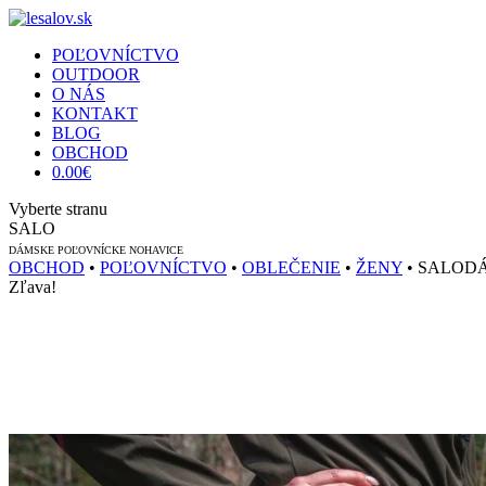
POĽOVNÍCTVO
OUTDOOR
O NÁS
KONTAKT
BLOG
OBCHOD
0.00
€
Vyberte stranu
SALO
DÁMSKE POĽOVNÍCKE NOHAVICE
OBCHOD
•
POĽOVNÍCTVO
•
OBLEČENIE
•
ŽENY
• SALOD
Zľava!