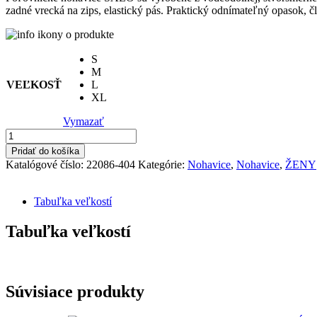
zadné vrecká na zips, elastický pás. Praktický odnímateľný opasok, č
115.39€.
69.23€.
S
M
VEĽKOSŤ
L
XL
Vymazať
množstvo
SALODÁMSKE
Pridať do košíka
POĽOVNÍCKE
Katalógové číslo:
22086-404
Kategórie:
Nohavice
,
Nohavice
,
ŽENY
NOHAVICE
Tabuľka veľkostí
Tabuľka veľkostí
Súvisiace produkty