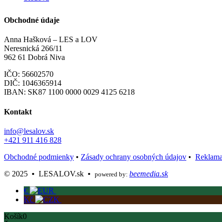
Obchodné údaje
Anna Hašková – LES a LOV
Neresnická 266/11
962 61 Dobrá Niva
IČO: 56602570
DIČ: 1046365914
IBAN:
SK87 1100 0000 0029 4125 6218
Kontakt
info@lesalov.sk
+421 911 416 828
Obchodné podmienky
•
Zásady ochrany osobných údajov
•
Reklama
©️ 2025
•
LESALOV.sk
•
beemedia.sk
powered by:
€
Kč
Košík
0