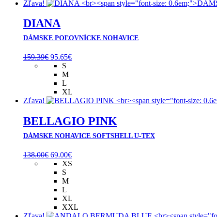
Zľava!
DIANA
DÁMSKE POĽOVNÍCKE NOHAVICE
Pôvodná
Aktuálna
159.39
€
95.65
€
cena
cena
S
bola:
je:
M
159.39€.
95.65€.
L
XL
Zľava!
BELLAGIO PINK
DÁMSKE NOHAVICE SOFTSHELL U-TEX
Pôvodná
Aktuálna
138.00
€
69.00
€
cena
cena
XS
bola:
je:
S
138.00€.
69.00€.
M
L
XL
XXL
Zľava!