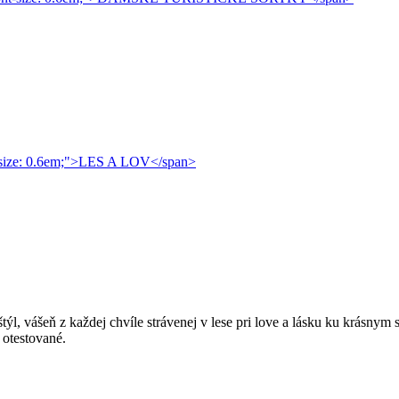
 štýl, vášeň z každej chvíle strávenej v lese pri love a lásku ku krás
 otestované.