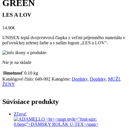
GREEN
LES A LOV
14.90
€
UNISEX teplá dvojvrstvová čiapka z veľmi príjemného materiálu v
poľovníckej zelenej farbe a s našim logom „LES a LOV“.
Nie je na sklade
Hmotnosť
0.10 kg
Katalógové číslo:
049-992
Kategórie:
Doplnky
,
Doplnky
,
MUŽI
,
ŽENY
Súvisiace produkty
Zľava!