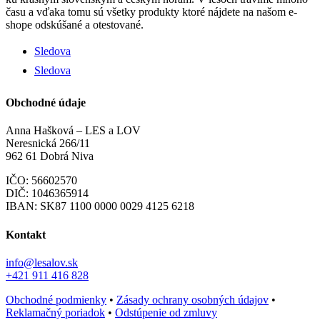
času a vďaka tomu sú všetky produkty ktoré nájdete na našom e-
shope odskúšané a otestované.
Sledova
Sledova
Obchodné údaje
Anna Hašková – LES a LOV
Neresnická 266/11
962 61 Dobrá Niva
IČO: 56602570
DIČ: 1046365914
IBAN:
SK87 1100 0000 0029 4125 6218
Kontakt
info@lesalov.sk
+421 911 416 828
Obchodné podmienky
•
Zásady ochrany osobných údajov
•
Reklamačný poriadok
•
Odstúpenie od zmluvy