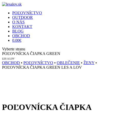
POĽOVNÍCTVO
OUTDOOR
O NÁS
KONTAKT
BLOG
OBCHOD
0.00
€
Vyberte stranu
POĽOVNÍCKA ČIAPKA GREEN
LES A LOV
OBCHOD
•
POĽOVNÍCTVO
•
OBLEČENIE
•
ŽENY
•
POĽOVNÍCKA ČIAPKA GREEN LES A LOV
POĽOVNÍCKA ČIAPKA