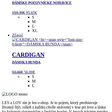
DÁMSKE POĽOVNÍCKE NOHAVICE
Pôvodná
Aktuálna
159.39
€
95.65
€
cena
cena
S
bola:
je:
M
159.39€.
95.65€.
L
XL
Zľava!
CARDIGAN
DÁMSKA BUNDA
Pôvodná
Aktuálna
93.00
€
56.00
€
cena
cena
S
bola:
je:
M
93.00€.
56.00€.
L
LES a LOV nie je len e-shop. Je to pojem, ktorý predstavuje
životný štýl, vášeň z každej chvíle strávenej v lese pri love a lásku
ku krásnym slovenským a českým horám. V lesoch trávime mnoho