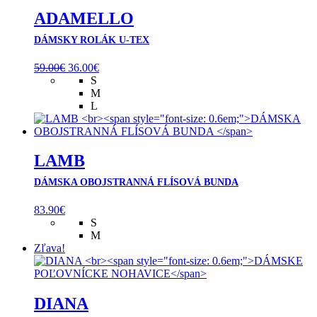
ADAMELLO
DÁMSKY ROLÁK U-TEX
Pôvodná
Aktuálna
59.00
€
36.00
€
cena
cena
S
bola:
je:
M
59.00€.
36.00€.
L
LAMB
DÁMSKA OBOJSTRANNÁ FLÍSOVÁ BUNDA
83.90
€
S
M
Zľava!
DIANA