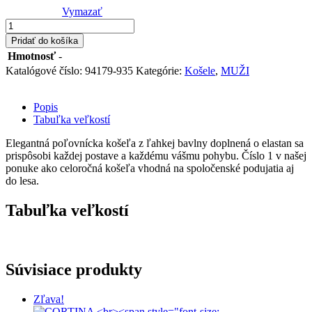
Vymazať
množstvo
LUMBER
Pridať do košíka
935
Hmotnosť
-
PÁNSKA
Katalógové číslo:
94179-935
Kategórie:
Košele
,
MUŽI
KÁROVANÁ
KOŠEĽA
Popis
Tabuľka veľkostí
Elegantná poľovnícka košeľa z ľahkej bavlny doplnená o elastan sa
prispôsobi každej postave a každému vášmu pohybu. Číslo 1 v našej
ponuke ako celoročná košeľa vhodná na spoločenské podujatia aj
do lesa.
Tabuľka veľkostí
Súvisiace produkty
Zľava!