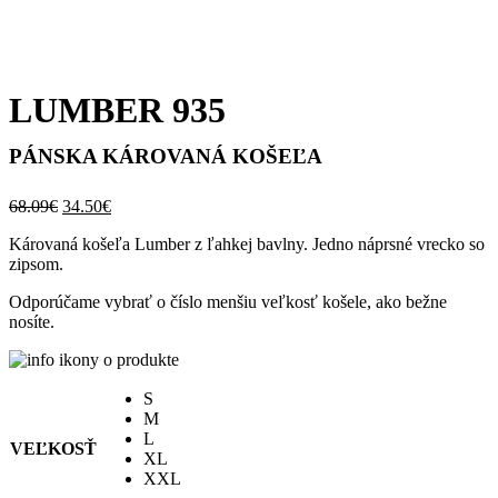
LUMBER 935
PÁNSKA KÁROVANÁ KOŠEĽA
Pôvodná
Aktuálna
68.09
€
34.50
€
cena
cena
Károvaná košeľa Lumber z ľahkej bavlny. Jedno náprsné vrecko so
bola:
je:
zipsom.
68.09€.
34.50€.
Odporúčame vybrať o číslo menšiu veľkosť košele, ako bežne
nosíte.
S
M
L
VEĽKOSŤ
XL
XXL