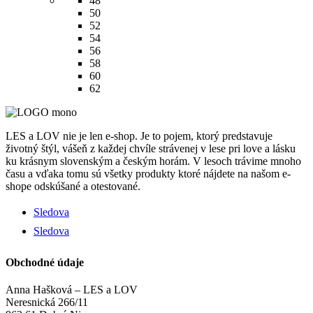
48
bola:
je:
50
291.39€.
145.70€.
52
54
56
58
60
62
LES a LOV nie je len e-shop. Je to pojem, ktorý predstavuje
životný štýl, vášeň z každej chvíle strávenej v lese pri love a lásku
ku krásnym slovenským a českým horám. V lesoch trávime mnoho
času a vďaka tomu sú všetky produkty ktoré nájdete na našom e-
shope odskúšané a otestované.
Sledova
Sledova
Obchodné údaje
Anna Hašková – LES a LOV
Neresnická 266/11