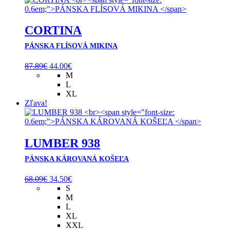
CORTINA
PÁNSKA FLÍSOVÁ MIKINA
Pôvodná
Aktuálna
87.89
€
44.00
€
cena
cena
M
bola:
je:
L
87.89€.
44.00€.
XL
Zľava!
LUMBER 938
PÁNSKA KÁROVANÁ KOŠEĽA
Pôvodná
Aktuálna
68.09
€
34.50
€
cena
cena
S
bola:
je:
M
68.09€.
34.50€.
L
XL
XXL