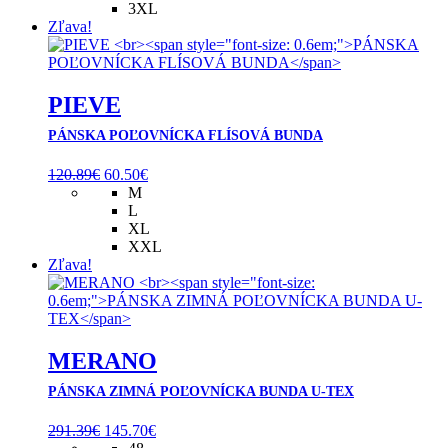
3XL
Zľava!
PIEVE
PÁNSKA POĽOVNÍCKA FLÍSOVÁ BUNDA
Pôvodná
Aktuálna
120.89
€
60.50
€
cena
cena
M
bola:
je:
L
120.89€.
60.50€.
XL
XXL
Zľava!
MERANO
PÁNSKA ZIMNÁ POĽOVNÍCKA BUNDA U-TEX
Pôvodná
Aktuálna
291.39
€
145.70
€
cena
cena