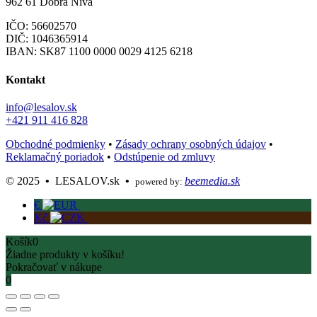
962 61 Dobrá Niva
IČO: 56602570
DIČ: 1046365914
IBAN:
SK87 1100 0000 0029 4125 6218
Kontakt
info@lesalov.sk
+421 911 416 828
Obchodné podmienky
•
Zásady ochrany osobných údajov
•
Reklamačný poriadok
•
Odstúpenie od zmluvy
©️ 2025
•
LESALOV.sk
•
beemedia.sk
powered by:
€
Kč
Košík
0
Žiadne produkty v košíku!
Pokračovať v nákupe
0