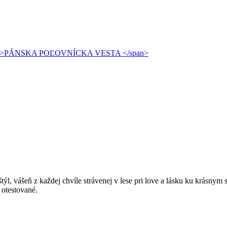
 štýl, vášeň z každej chvíle strávenej v lese pri love a lásku ku krás
 otestované.