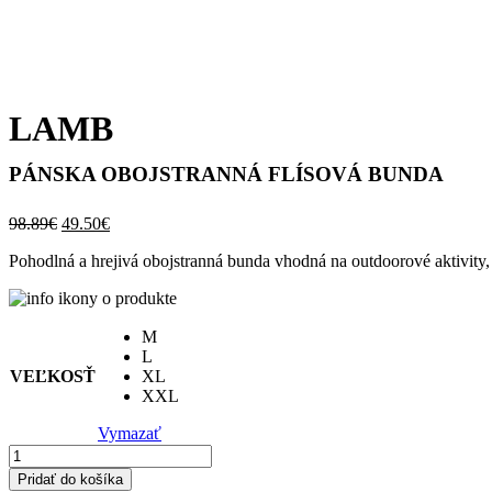
LAMB
PÁNSKA OBOJSTRANNÁ FLÍSOVÁ BUNDA
Pôvodná
Aktuálna
98.89
€
49.50
€
cena
cena
Pohodlná a hrejivá obojstranná bunda vhodná na outdoorové aktivity, 
bola:
je:
98.89€.
49.50€.
M
L
VEĽKOSŤ
XL
XXL
Vymazať
množstvo
LAMB
Pridať do košíka