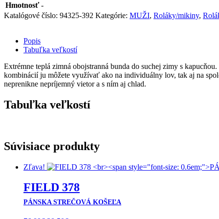
PÁNSKA
Hmotnosť
-
OBOJSTRANNÁ
Katalógové číslo:
94325-392
Kategórie:
MUŽI
,
Roláky/mikiny
,
Rolá
FLÍSOVÁ
BUNDA
Popis
Tabuľka veľkostí
Extrémne teplá zimná obojstranná bunda do suchej zimy s kapucňou.
kombinácií ju môžete využívať ako na individuálny lov, tak aj na s
neprenikne nepríjemný vietor a s ním aj chlad.
Tabuľka veľkostí
Súvisiace produkty
Zľava!
FIELD 378
PÁNSKA STREČOVÁ KOŠEĽA