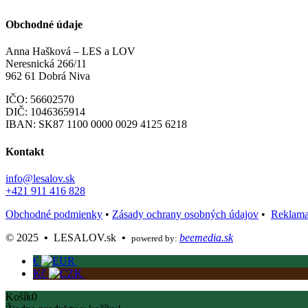
Obchodné údaje
Anna Hašková – LES a LOV
Neresnická 266/11
962 61 Dobrá Niva
IČO: 56602570
DIČ: 1046365914
IBAN:
SK87 1100 0000 0029 4125 6218
Kontakt
info@lesalov.sk
+421 911 416 828
Obchodné podmienky
•
Zásady ochrany osobných údajov
•
Reklama
©️ 2025
•
LESALOV.sk
•
beemedia.sk
powered by:
€
Kč
Košík
0