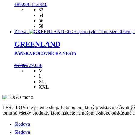
Pôvodná
Aktuálna
189.90
€
113.94
€
cena
cena
52
bola:
je:
54
189.90€.
113.94€.
56
58
Zľava!
GREENLAND
PÁNSKA POĽOVNÍCKA VESTA
Pôvodná
Aktuálna
49.39
€
29.65
€
cena
cena
M
bola:
je:
L
49.39€.
29.65€.
XL
XXL
LES a LOV nie je len e-shop. Je to pojem, ktorý predstavuje životný
tomu sú všetky produkty ktoré nájdete na našom e-shope odskúšané a
Sledova
Sledova