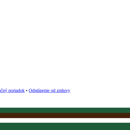
čný poriadok
•
Odstúpenie od zmluvy