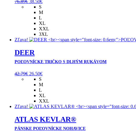
Pôvodná
Aktuálna
76.89
€
38.50
€
cena
cena
S
bola:
je:
M
76.89€.
38.50€.
L
XL
XXL
3XL
Zľava!
DEER
POĽOVNÍCKE TRIČKO S DLHÝM RUKÁVOM
Pôvodná
Aktuálna
42.79
€
26.50
€
cena
cena
S
bola:
je:
M
42.79€.
26.50€.
L
XL
XXL
Zľava!
ATLAS KEVLAR®
PÁNSKE POĽOVNÍCKE NOHAVICE