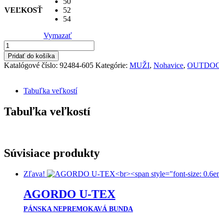
50
VEĽKOSŤ
52
54
Vymazať
množstvo
ERGO
Pridať do košíka
U-
Katalógové číslo:
92484-605
Kategórie:
MUŽI
,
Nohavice
,
OUTDO
TEX
BLACK
PÁNSKE
Tabuľka veľkostí
SOFTSHELL
NOHAVICE
Tabuľka veľkostí
Súvisiace produkty
Zľava!
AGORDO U-TEX
PÁNSKA NEPREMOKAVÁ BUNDA