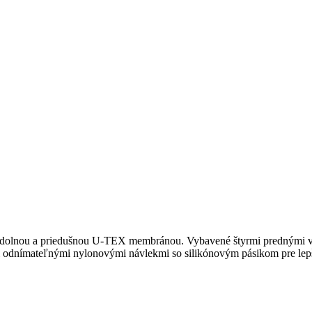
eodolnou a priedušnou U-TEX membránou. Vybavené štyrmi prednými vr
i odnímateľnými nylonovými návlekmi so silikónovým pásikom pre lepš