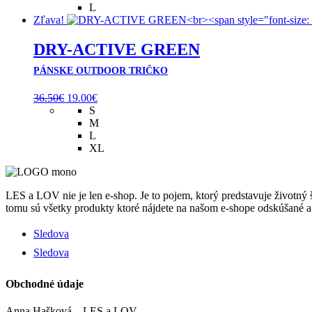
90.00€.
45.00€.
L
Zľava!
DRY-ACTIVE GREEN
PÁNSKE OUTDOOR TRIČKO
Pôvodná
Aktuálna
36.50
€
19.00
€
cena
cena
S
bola:
je:
M
36.50€.
19.00€.
L
XL
LES a LOV nie je len e-shop. Je to pojem, ktorý predstavuje životný
tomu sú všetky produkty ktoré nájdete na našom e-shope odskúšané a
Sledova
Sledova
Obchodné údaje
Anna Hašková – LES a LOV