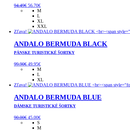
Pôvodná
Aktuálna
94.49
€
56.70
€
cena
cena
M
bola:
je:
L
94.49€.
56.70€.
XL
XXL
Zľava!
ANDALO BERMUDA BLACK
PÁNSKE TURISTICKÉ ŠORTKY
Pôvodná
Aktuálna
99.90
€
49.95
€
cena
cena
M
bola:
je:
L
99.90€.
49.95€.
XL
Zľava!
ANDALO BERMUDA BLUE
DÁMSKE TURISTICKÉ ŠORTKY
Pôvodná
Aktuálna
90.00
€
45.00
€
cena
cena
S
bola:
je:
M