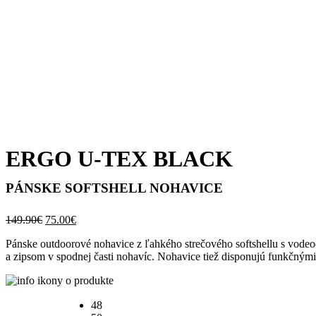
ERGO U-TEX BLACK
PÁNSKE SOFTSHELL NOHAVICE
Pôvodná
Aktuálna
149.90
€
75.00
€
cena
cena
Pánske outdoorové nohavice z ľahkého strečového softshellu s vod
bola:
je:
a zipsom v spodnej časti nohavíc. Nohavice tiež disponujú funkčným
149.90€.
75.00€.
48