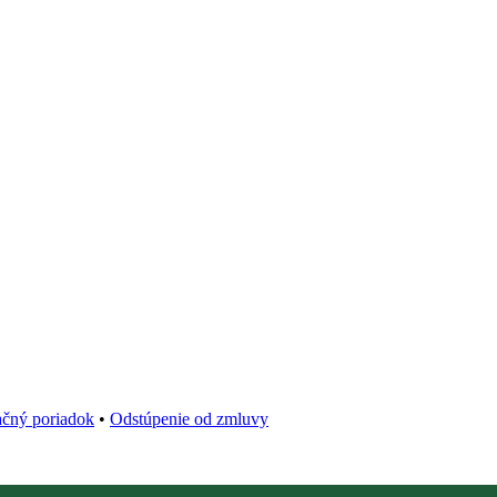
čný poriadok
•
Odstúpenie od zmluvy