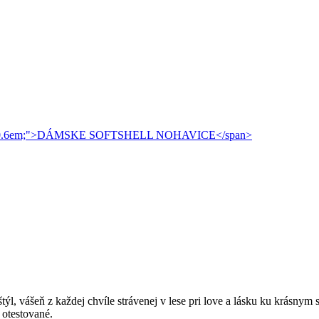
 štýl, vášeň z každej chvíle strávenej v lese pri love a lásku ku krás
 otestované.