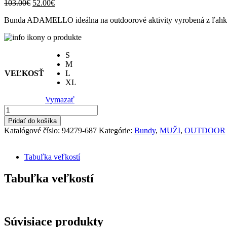
Pôvodná
Aktuálna
103.00
€
52.00
€
cena
cena
Bunda ADAMELLO ideálna na outdoorové aktivity vyrobená z ľahkéh
bola:
je:
103.00€.
52.00€.
S
M
VEĽKOSŤ
L
XL
Vymazať
množstvo
ADAMELLO
Pridať do košíka
PÁNSKA
Katalógové číslo:
94279-687
Kategórie:
Bundy
,
MUŽI
,
OUTDOOR
TURISTICKÁ
BUNDA
Tabuľka veľkostí
Tabuľka veľkostí
Súvisiace produkty