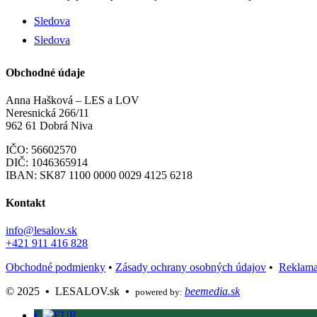
Sledova
Sledova
Obchodné údaje
Anna Hašková – LES a LOV
Neresnická 266/11
962 61 Dobrá Niva
IČO: 56602570
DIČ: 1046365914
IBAN:
SK87 1100 0000 0029 4125 6218
Kontakt
info@lesalov.sk
+421 911 416 828
Obchodné podmienky
•
Zásady ochrany osobných údajov
•
Reklama
©️ 2025
•
LESALOV.sk
•
beemedia.sk
powered by:
€