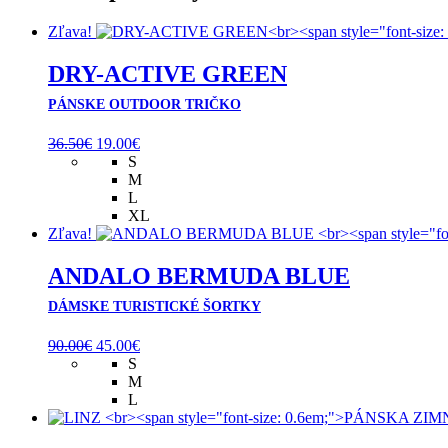
Zľava!
DRY-ACTIVE GREEN
PÁNSKE OUTDOOR TRIČKO
Pôvodná
Aktuálna
36.50
€
19.00
€
cena
cena
S
bola:
je:
M
36.50€.
19.00€.
L
XL
Zľava!
ANDALO BERMUDA BLUE
DÁMSKE TURISTICKÉ ŠORTKY
Pôvodná
Aktuálna
90.00
€
45.00
€
cena
cena
S
bola:
je:
M
90.00€.
45.00€.
L